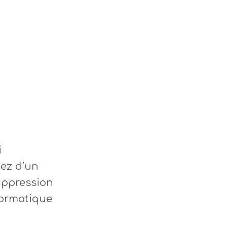
i
sez d’un
suppression
formatique