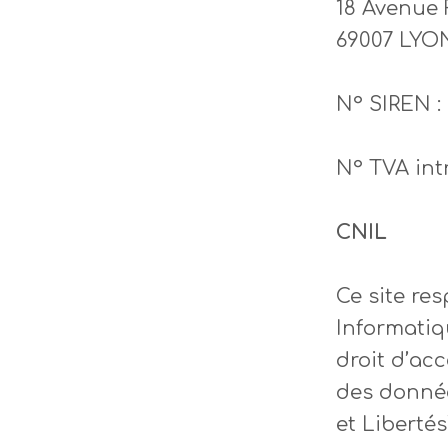
18 Avenue 
69007 LYO
N° SIREN :
N° TVA in
CNIL
Ce site res
Informatiq
droit d’acc
des donnée
et Libertés”